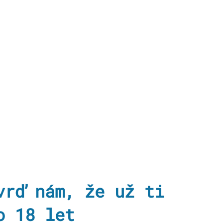
vrď nám​​, že už ti
o 18 let